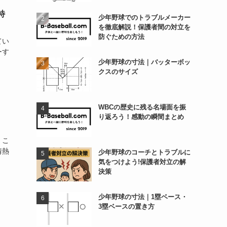
特
少年野球でのトラブルメーカー
を徹底解説！保護者間の対立を
防ぐための方法
てい
ーす
少年野球の寸法｜バッターボッ
クスのサイズ
WBCの歴史に残る名場面を振
り返ろう！感動の瞬間まとめ
、こ
情熱
少年野球のコーチとトラブルに
気をつけよう!保護者対立の解
決策
少年野球の寸法｜1塁ベース・
3塁ベースの置き方