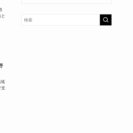
数
族と
野
地域
で支