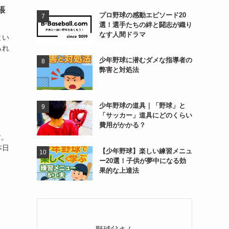
張
プロ野球の感動エピソード20
選！選手たちの絆と闘志が織り
なす人間ドラマ
とい
られ
少年野球に潜むダメな指導者の
弊害と対処法
少年野球の道具｜「野球」と
「サッカー」道具にどのくらい
費用がかかる？
す。
本日
【少年野球】楽しい練習メニュ
ー20選！子供が夢中になる効
果的な上達法