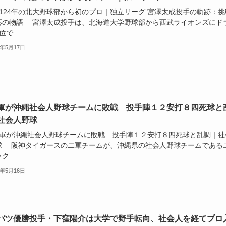
124年の北大野球部から初のプロ｜独立リーグ 宮澤太成投手の軌跡：挑
応の物語 宮澤太成投手は、北海道大学野球部から西武ライオンズにド
で...
4年5月17日
軍が沖縄社会人野球チームに敗戦 投手陣１２安打８四死球と
社会人野球
軍が沖縄社会人野球チームに敗戦 投手陣１２安打８四死球と乱調｜社
球 阪神タイガースの二軍チームが、沖縄県の社会人野球チームである
ク...
4年5月16日
バツ優勝投手・下窪陽介は大学で野手転向、社会人を経てプロ