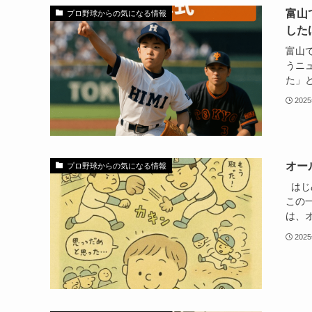
富山
プロ野球からの気になる情報
した
富山
うニ
た」と
202
オー
プロ野球からの気になる情報
はじ
この
は、オ.
202