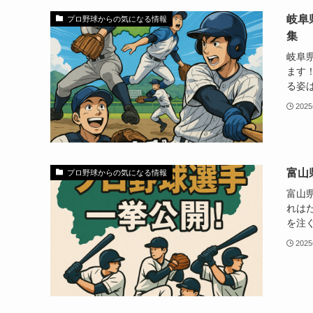
岐阜
プロ野球からの気になる情報
集
岐阜
ます
る姿は
202
富山
プロ野球からの気になる情報
富山
れは
を注ぐ
202