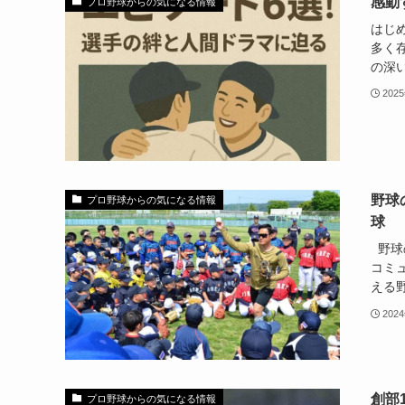
感動
プロ野球からの気になる情報
はじ
多く
の深い
202
野球
プロ野球からの気になる情報
球
野球
コミ
える野.
202
創部
プロ野球からの気になる情報