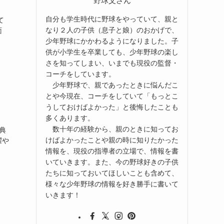
野球父さん
自分も学生時代に野球をやっていて、親と
て
なり２人の子供（息子と娘）のおかげで、
面
少年野球にかかわるようになりました。子
供が小学生を卒業しても、少年野球の楽し
さを知ってしまい、いまでも現役の監督・
コーチをしています。
少年野球で、親であったときに悩んだこ
とや今現在、コーチをしていて「もっとこ
うしておけばよかった」と後悔したことも
多くあります。
数十年の経験から、親のときに知ってお
典
けばよかったことや親の時に知りたかった
躍や
情報を、現役の指導者の立場で、情報を書
いていきます。また、今の野球好きの子供
たちに知っておいてほしいことも含めて、
様々な少年野球の情報を好き勝手に書いて
いきます！