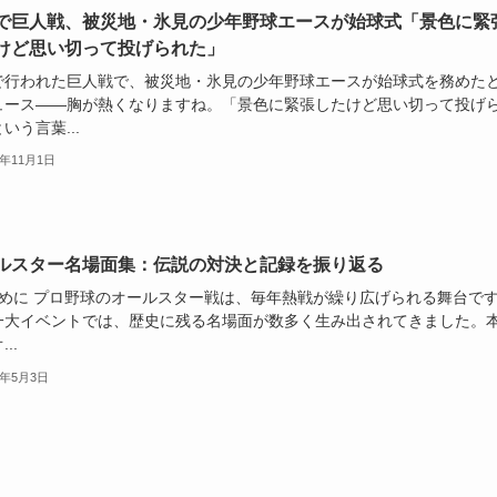
で巨人戦、被災地・氷見の少年野球エースが始球式「景色に緊
けど思い切って投げられた」
で行われた巨人戦で、被災地・氷見の少年野球エースが始球式を務めた
ュース――胸が熱くなりますね。「景色に緊張したけど思い切って投げ
いう言葉...
5年11月1日
ルスター名場面集：伝説の対決と記録を振り返る
めに プロ野球のオールスター戦は、毎年熱戦が繰り広げられる舞台で
一大イベントでは、歴史に残る名場面が数多く生み出されてきました。
..
5年5月3日