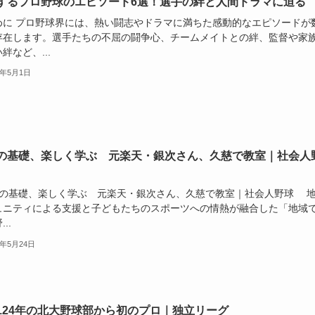
するプロ野球のエピソード6選！選手の絆と人間ドラマに迫る
めに プロ野球界には、熱い闘志やドラマに満ちた感動的なエピソードが
存在します。選手たちの不屈の闘争心、チームメイトとの絆、監督や家
絆など、...
5年5月1日
の基礎、楽しく学ぶ 元楽天・銀次さん、久慈で教室｜社会人
の基礎、楽しく学ぶ 元楽天・銀次さん、久慈で教室｜社会人野球 
ュニティによる支援と子どもたちのスポーツへの情熱が融合した「地域
..
4年5月24日
124年の北大野球部から初のプロ｜独立リーグ