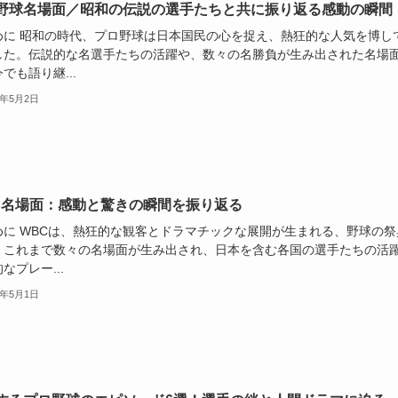
野球名場面／昭和の伝説の選手たちと共に振り返る感動の瞬間
めに 昭和の時代、プロ野球は日本国民の心を捉え、熱狂的な人気を博し
した。伝説的な名選手たちの活躍や、数々の名勝負が生み出された名場
でも語り継...
5年5月2日
C名場面：感動と驚きの瞬間を振り返る
めに WBCは、熱狂的な観客とドラマチックな展開が生まれる、野球の祭
。これまで数々の名場面が生み出され、日本を含む各国の選手たちの活
なプレー...
5年5月1日