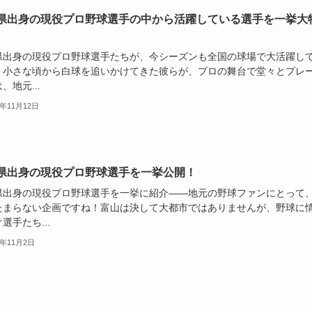
県出身の現役プロ野球選手の中から活躍している選手を一挙大
県出身の現役プロ野球選手たちが、今シーズンも全国の球場で大活躍し
！小さな頃から白球を追いかけてきた彼らが、プロの舞台で堂々とプレ
、地元...
5年11月12日
県出身の現役プロ野球選手を一挙公開！
県出身の現役プロ野球選手を一挙に紹介――地元の野球ファンにとって
たまらない企画ですね！富山は決して大都市ではありませんが、野球に
選手たち...
5年11月2日