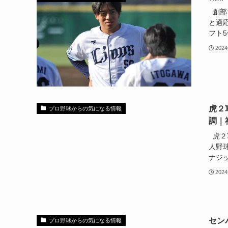
創部
と適
フト5位
202
虎２
プロ野球からの気になる情報
調｜
虎２
人野
ナジッ
202
セン
プロ野球からの気になる情報