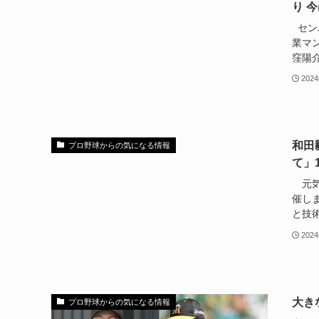
り 
セン
業マ
窪陽介.
202
和田
プロ野球からの気になる情報
て」
元気
催し
と技術
202
大き
プロ野球からの気になる情報