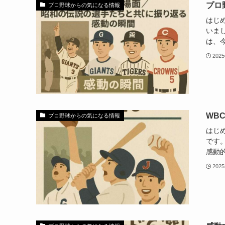
プロ
プロ野球からの気になる情報
はじ
いま
は、今
202
WB
プロ野球からの気になる情報
はじ
です
感動的
202