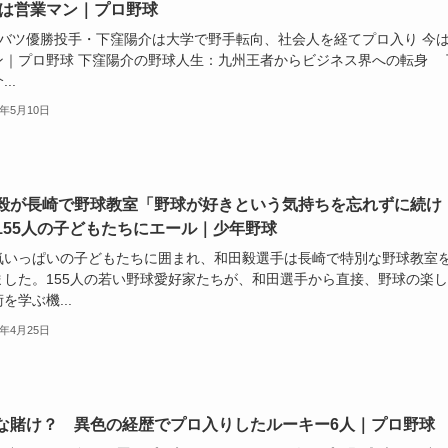
今は営業マン｜プロ野球
バツ優勝投手・下窪陽介は大学で野手転向、社会人を経てプロ入り 今
ン｜プロ野球 下窪陽介の野球人生：九州王者からビジネス界への転身 
..
4年5月10日
毅が長崎で野球教室「野球が好きという気持ちを忘れずに続け
155人の子どもたちにエール｜少年野球
いっぱいの子どもたちに囲まれ、和田毅選手は長崎で特別な野球教室
ました。155人の若い野球愛好家たちが、和田選手から直接、野球の楽
を学ぶ機...
4年4月25日
な賭け？ 異色の経歴でプロ入りしたルーキー6人｜プロ野球