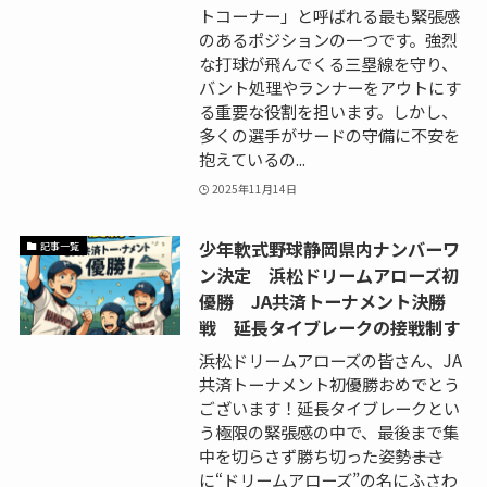
トコーナー」と呼ばれる最も緊張感
のあるポジションの一つです。強烈
な打球が飛んでくる三塁線を守り、
バント処理やランナーをアウトにす
る重要な役割を担います。しかし、
多くの選手がサードの守備に不安を
抱えているの...
2025年11月14日
少年軟式野球静岡県内ナンバーワ
記事一覧
ン決定 浜松ドリームアローズ初
優勝 JA共済トーナメント決勝
戦 延長タイブレークの接戦制す
浜松ドリームアローズの皆さん、JA
共済トーナメント初優勝おめでとう
ございます！延長タイブレークとい
う極限の緊張感の中で、最後まで集
中を切らさず勝ち切った姿勢――まさ
に“ドリームアローズ”の名にふさわ