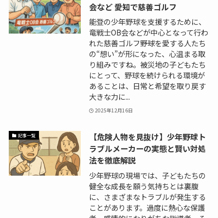
会など 愛知で慈善ゴルフ
能登の少年野球を支援するために、
竜戦士OB会などが中心となって行わ
れた慈善ゴルフ――野球を愛する人たち
の“想い”が形になった、心温まる取
り組みですね。被災地の子どもたち
にとって、野球を続けられる環境が
あることは、日常と希望を取り戻す
大きな力に...
2025年12月16日
【危険人物を見抜け】少年野球ト
記事一覧
ラブルメーカーの実態と賢い対処
法を徹底解説
少年野球の現場では、子どもたちの
健全な成長を願う気持ちとは裏腹
に、さまざまなトラブルが発生する
ことがあります。過度に熱心な保護
者、感情的になりがちな指導者、そ