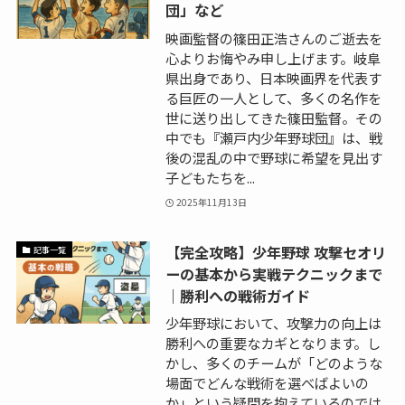
団」など
映画監督の篠田正浩さんのご逝去を
心よりお悔やみ申し上げます。岐阜
県出身であり、日本映画界を代表す
る巨匠の一人として、多くの名作を
世に送り出してきた篠田監督。その
中でも『瀬戸内少年野球団』は、戦
後の混乱の中で野球に希望を見出す
子どもたちを...
2025年11月13日
【完全攻略】少年野球 攻撃セオリ
記事一覧
ーの基本から実戦テクニックまで
｜勝利への戦術ガイド
少年野球において、攻撃力の向上は
勝利への重要なカギとなります。し
かし、多くのチームが「どのような
場面でどんな戦術を選べばよいの
か」という疑問を抱えているのでは