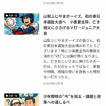
2025年11月7日
山梨ふじやまボーイズ、初の東日
記事一覧
本選抜大会へ 小泉蒼主将、亡き
祖父にささげるＶ打…ジュニア大
会
山梨ふじやまボーイズの皆さん、初
の東日本選抜大会出場おめでとうご
ざいます！特に小泉蒼主将の勝負を
決めた“V打”には胸が熱くなりまし
た。亡きおじいさまに捧げたその一
打は、ただのヒットではなく、家族
や仲間、地域の想いを背負った特別
な一打だったと...
2025年11月7日
少年野球の”今”を知る – 課題と改
記事一覧
革への道しるべ