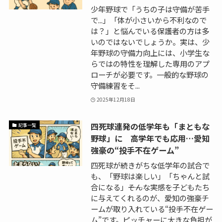
少年野球で「うちの子は守備が苦手
で...」「体が小さいから不利なので
は？」と悩んでいる保護者の方は多
いのではないでしょうか。実は、少
年野球の守備力向上には、小学生な
らではの特性を理解した専用のアプ
ローチが必要です。一般的な野球の
守備練習をそ...
2025年12月18日
四死球連発の低学年も「まともな
記事一覧
野球」に 高学年でも応用…愛知
強豪の“投手不在ゲーム”
四死球が続きがちな低学年の試合で
も、「野球は楽しい」「ちゃんと試
合になる」――そんな実感を子どもたち
に与えてくれるのが、愛知の強豪チ
ームが取り入れている“投手不在ゲー
ム”です。ピッチャーに大きな負担が