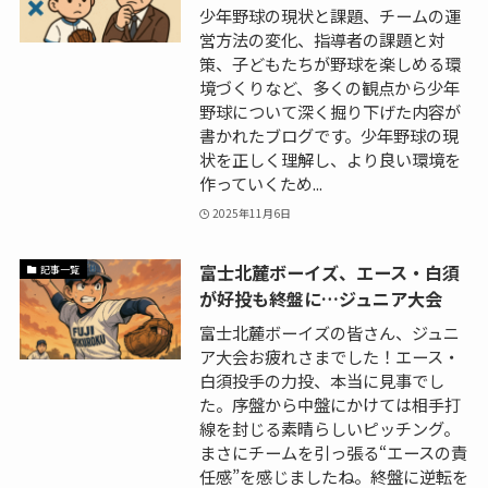
少年野球の現状と課題、チームの運
営方法の変化、指導者の課題と対
策、子どもたちが野球を楽しめる環
境づくりなど、多くの観点から少年
野球について深く掘り下げた内容が
書かれたブログです。少年野球の現
状を正しく理解し、より良い環境を
作っていくため...
2025年11月6日
富士北麓ボーイズ、エース・白須
記事一覧
が好投も終盤に…ジュニア大会
富士北麓ボーイズの皆さん、ジュニ
ア大会お疲れさまでした！エース・
白須投手の力投、本当に見事でし
た。序盤から中盤にかけては相手打
線を封じる素晴らしいピッチング。
まさにチームを引っ張る“エースの責
任感”を感じましたね。終盤に逆転を