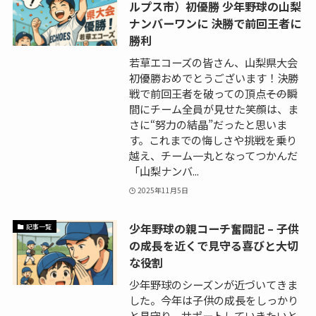
ルプス市）初優勝 少年野球の山梨
ナンバーワンに 決勝で前回王者に
勝利
若草エコーズの皆さん、山梨県大会
初優勝おめでとうございます！決勝
戦で前回王者を破っての頂点――その瞬
間にチーム全員が見せた笑顔は、ま
さに“努力の結晶”だったと思いま
す。これまでの悔しさや挑戦を乗り
越え、チーム一丸となってつかんだ
「山梨ナンバ...
2025年11月5日
少年野球の親コーチ奮闘記 – 子供
記事一覧
の成長を近くで見守る喜びと大切
な役割
少年野球のシーズンが近づいてきま
した。今年は子供の成長をしっかり
と見守り、サポートしていきたいと