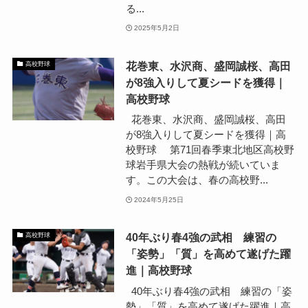
る...
2025年5月2日
花巻東、水沢商、盛岡誠桜、高田
高校野球
が8強入りして夏シードを獲得｜
高校野球
花巻東、水沢商、盛岡誠桜、高田
が8強入りして夏シードを獲得｜高
校野球 第71回春季東北地区高校野
球岩手県大会の熱戦が続いていま
す。この大会は、春の高校野...
2024年5月25日
40年ぶり春4強の武相 練習の
高校野球
「姿勢」「質」を高めて遂げた躍
進｜高校野球
40年ぶり春4強の武相 練習の「姿
勢」「質」を高めて遂げた躍進｜高