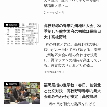
大学野球 野球「バッテリーが8割」
早稲田大学・...
2024年4月22日
高校野球の春季九州地区大会、秋
高校野球
季制した熊本国府の初戦は長崎日
大｜高校野球
春の息吹と共に、高校野球の熱い
戦いが九州地区で再び始まる。春季
九州地区大会の組み合わせが決定
し、野球ファンの期待が高まってい
る。佐賀市のさがみどりの森...
2024年4月21日
福岡屈指の進学校・春日、佐賀北
高校野球
と公立対決 高校野球春季九州大
会組み合わせが決定｜高校野球
春の風が新たな熱戦を告げる―