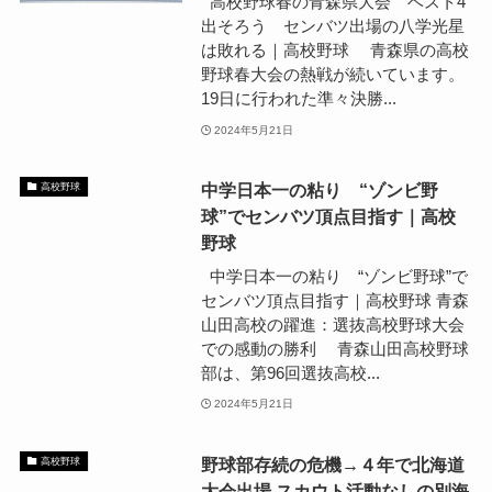
高校野球春の青森県大会 ベスト4
出そろう センバツ出場の八学光星
は敗れる｜高校野球 青森県の高校
野球春大会の熱戦が続いています。
19日に行われた準々決勝...
2024年5月21日
中学日本一の粘り “ゾンビ野
高校野球
球”でセンバツ頂点目指す｜高校
野球
中学日本一の粘り “ゾンビ野球”で
センバツ頂点目指す｜高校野球 青森
山田高校の躍進：選抜高校野球大会
での感動の勝利 青森山田高校野球
部は、第96回選抜高校...
2024年5月21日
野球部存続の危機→４年で北海道
高校野球
大会出場 スカウト活動なしの別海