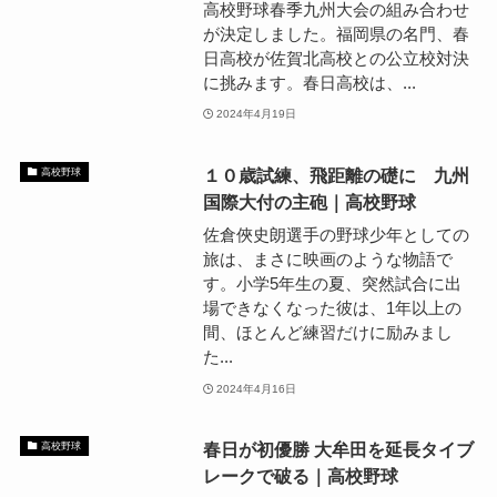
高校野球春季九州大会の組み合わせ
が決定しました。福岡県の名門、春
日高校が佐賀北高校との公立校対決
に挑みます。春日高校は、...
2024年4月19日
１０歳試練、飛距離の礎に 九州
高校野球
国際大付の主砲｜高校野球
佐倉俠史朗選手の野球少年としての
旅は、まさに映画のような物語で
す。小学5年生の夏、突然試合に出
場できなくなった彼は、1年以上の
間、ほとんど練習だけに励みまし
た...
2024年4月16日
春日が初優勝 大牟田を延長タイブ
高校野球
レークで破る｜高校野球