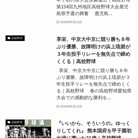
第154回九州地区高校野球大会鹿児
島県予選の興奮 鹿児島...
2024年5月11日
享栄、中京大中京に競り勝ち８年
高校野球
ぶり優勝、故障明けの浜上琉碧が
３年生投手リレーを無失点で締め
くくる｜高校野球
享栄、中京大中京に競り勝ち８年
ぶり優勝、故障明けの浜上琉碧が３
年生投手リレーを無失点で締めくく
る｜高校野球 春の高校野球愛知県
大会での感動的な勝利を...
2024年5月11日
『いいから、そういうの。ゆっく
高校野球
りしてくれ』 熊本国府を甲子園初