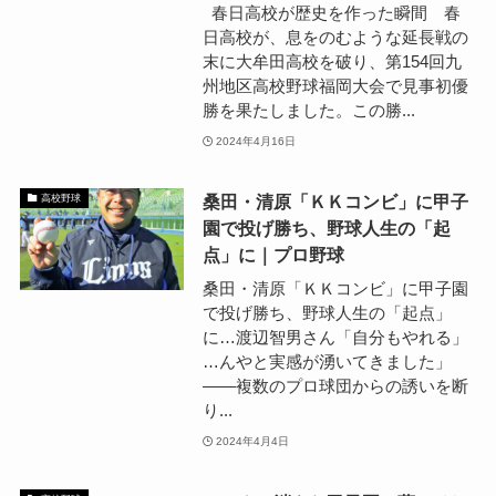
春日高校が歴史を作った瞬間 春
日高校が、息をのむような延長戦の
末に大牟田高校を破り、第154回九
州地区高校野球福岡大会で見事初優
勝を果たしました。この勝...
2024年4月16日
桑田・清原「ＫＫコンビ」に甲子
高校野球
園で投げ勝ち、野球人生の「起
点」に｜プロ野球
桑田・清原「ＫＫコンビ」に甲子園
で投げ勝ち、野球人生の「起点」
に…渡辺智男さん「自分もやれる」
…んやと実感が湧いてきました」
――複数のプロ球団からの誘いを断
り...
2024年4月4日