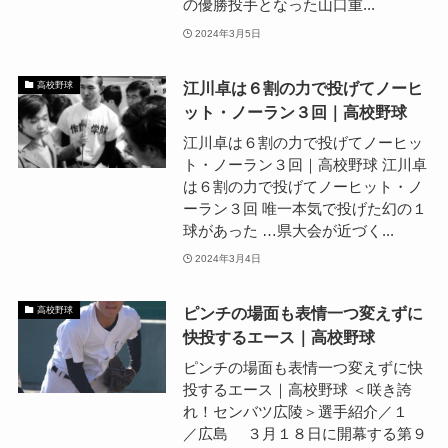
の優勝投手となった山口重...
2024年3月5日
江川卓は６割の力で投げてノーヒ
高校野球
ット・ノーラン３回｜高校野球
江川卓は６割の力で投げてノーヒッ
ト・ノーラン３回｜高校野球 江川卓
は６割の力で投げてノーヒット・ノ
ーラン３回 唯一本気で投げた幻の１
球があった …県大会が近づく...
2024年3月4日
ピンチの場面も表情一つ変えずに
高校野球
快投するエース｜高校野球
ピンチの場面も表情一つ変えずに快
投するエース｜高校野球 ＜咲き誇
れ！センバツ広陵＞選手紹介／１
／広島 ３月１８日に開幕する第９