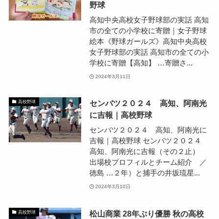
野球
高知中央高校女子野球部の実話 高知
市の全ての小学校に寄贈｜女子野球
絵本《野球ガールズ》高知中央高校
女子野球部の実話 高知市の全ての小
学校に寄贈【高知】 …寄贈さ...
2024年3月11日
センバツ２０２４ 高知、阿南光
高校野球
に吉報｜高校野球
センバツ２０２４ 高知、阿南光に
吉報｜高校野球 センバツ２０２４
高知、阿南光に吉報（その２止）
出場校プロフィルとチーム紹介 ／
徳島 …２年）と捕手の井坂琉星...
2024年3月10日
松山商業 28年ぶり優勝 秋の高校
高校野球