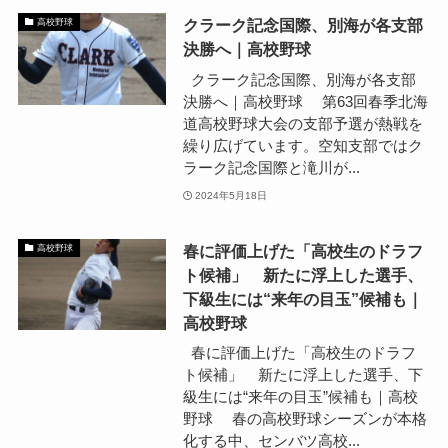
クラーク記念国際、別海が各支部
高校野球
決勝へ｜高校野球
クラーク記念国際、別海が各支部
決勝へ｜高校野球 第63回春季北海
道高校野球大会の支部予選が熱戦を
繰り広げています。空知支部ではク
ラーク記念国際と滝川が...
2024年5月18日
春に評価上げた「高校生のドラフ
高校野球
ト候補」 新たに浮上した選手、
下級生には“来年の目玉”候補も｜
高校野球
春に評価上げた「高校生のドラフ
ト候補」 新たに浮上した選手、下
級生には“来年の目玉”候補も｜高校
野球 春の高校野球シーズンが本格
化する中、センバツ高校...