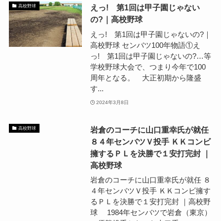
えっ! 第1回は甲子園じゃない
高校野球
の?｜高校野球
えっ! 第1回は甲子園じゃないの?｜
高校野球 センバツ100年物語①え
っ! 第1回は甲子園じゃないの?…等
学校野球大会で、つまり今年で100
周年となる。 大正初期から隆盛
す...
2024年3月8日
岩倉のコーチに山口重幸氏が就任
高校野球
８４年センバツＶ投手 ＫＫコンビ
擁するＰＬを決勝で１安打完封 ｜
高校野球
岩倉のコーチに山口重幸氏が就任 ８
４年センバツＶ投手 ＫＫコンビ擁す
るＰＬを決勝で１安打完封 ｜高校野
球 1984年センバツで岩倉（東京）