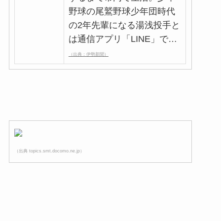
野球の尾鷲野球少年団時代
の2年先輩になる湯浅投手と
は通信アプリ「LINE」で…
（出典：伊勢新聞）
（出典 topics.smt.docomo.ne.jp）