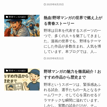
2025年8月25日
熱血!野球マンガの世界で燃え上が
野球マンガの紹介
る青春ストーリー
野球は日本を代表するスポーツの一
つで、多くの人々を魅了してきまし
た。漫画の世界でも、野球をテーマ
にした作品が多数生まれ、人気を博
しています。本ブログでは、人...
2025年8月21日
野球マンガの魅力を徹底紹介！お
野球マンガの紹介
すすめ作品から歴史まで
野球というスポーツは、緊張感あふ
れる試合、選手たちの一丸となるチ
ームワーク、そして心を震わせるド
ラマチックな瞬間に溢れています。
しかし、実際の試合だけが、そ...