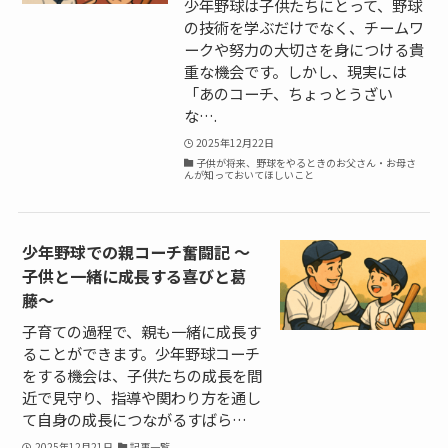
少年野球は子供たちにとって、野球
の技術を学ぶだけでなく、チームワ
ークや努力の大切さを身につける貴
重な機会です。しかし、現実には
「あのコーチ、ちょっとうざい
な….
2025年12月22日
子供が将来、野球をやるときのお父さん・お母さ
んが知っておいてほしいこと
少年野球での親コーチ奮闘記 〜
子供と一緒に成長する喜びと葛
藤〜
子育ての過程で、親も一緒に成長す
ることができます。少年野球コーチ
をする機会は、子供たちの成長を間
近で見守り、指導や関わり方を通し
て自身の成長につながるすばら…
2025年12月21日
記事一覧