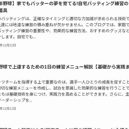
年野球】家でもバッターの夢を育てる!自宅バッティング練習の
道具
のバッティングは、正確なタイミングと適切な力加減が求められる技術
上達には地道な練習の積み重ねが欠かせません。このブログでは、家庭
バッティング練習の重要性や、効果的な練習方法、おすすめのグッズな
します。自宅でも...
5年11月22日
野球で上達するための1日の練習メニュー解説【基礎から実践
いこと
ーツチームを指導する上で重要なのは、選手一人ひとりの成長を促すこ
適切な練習メニューを作成し、試合を意識した効果的な練習を行うこと
たちは基礎技術を身につけ、実践力を高めることができます。さらに、
ーダーシップを...
5年11月21日