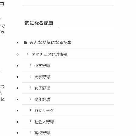
コ
で
気になる記事
でで
どを
みんなが気になる記事
アマチュア野球情報
中学野球
ま
大学野球
とで
女子野球
で、
主体
少年野球
独立リーグ
社会人野球
高校野球