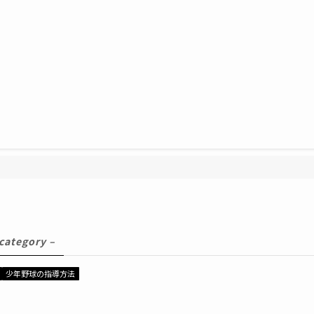
 category –
少年野球の指導方法