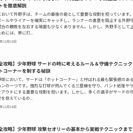
トを徹底解説
において外野手は、チームの最後の砦として重要な役割を担っています
ボールやライナーを確実にキャッチし、ランナーの進塁を阻止する外野
試合の勝敗を左右する場面も少なくありません。しかし、外野手として
めには、単に打...
5年11月15日
全攻略】少年野球 サードの時に考えるルール＆守備テクニック
トコーナーを制する秘訣
野球において、サードは「ホットコーナー」と呼ばれる最も緊張感のあ
ョンの一つです。強烈な打球が飛んでくる三塁線を守り、バント処理や
をアウトにする重要な役割を担います。しかし、多くの選手がサードの
を抱えているの...
5年11月14日
全攻略】少年野球 攻撃セオリーの基本から実戦テクニックまで