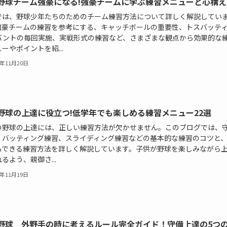
野球チーム強豪になる!強豪チームに学ぶ練習メニューと心構え
では、野球少年たちのためのチーム練習方法について詳しく解説してい
強豪チームの練習を参考にする、キャッチボールの重要性、トスバッテ
バントの毎回実施、実戦形式の練習など、さまざまな観点から効果的な
ーやポイントを紹...
5年11月20日
野球の上達に役立つ!低学年でも楽しめる練習メニュー22選
の野球の上達には、正しい練習方法が欠かせません。このブログでは、
、バッティング練習、スライディング練習などの基本的な練習のコツと
もできる練習方法を詳しく解説しています。子供が野球を楽しみながら
るよう、親御さ...
5年11月19日
野球 外野手の時に考えるルール完全ガイド！守備上達の5つ