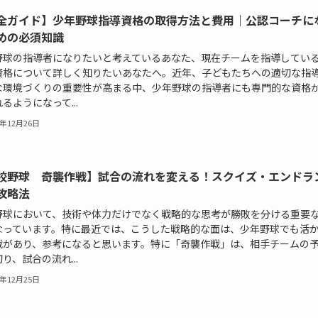
全ガイド】少年野球指導資格の取得方法と費用｜公認コーチに
めの必須知識
野球の指導者になりたいと考えているあなた、現在チームを指導してい
資格について詳しく知りたいあなたへ。近年、子どもたちへの適切な指
な環境づくりの重要性が高まる中、少年野球の指導者にも専門的な資格
るようになって...
5年12月26日
校野球 奇襲作戦】試合の流れを変える！スクイズ・エンドラ
攻略法
野球において、技術や体力だけでなく戦略的な思考が勝敗を分ける重要
なっています。特に最近では、こうした戦略的な面は、少年野球でも活
戦があり、参考になると思います。特に「奇襲作戦」は、相手チームの
り、試合の流れ...
5年12月25日