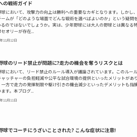
への戦術ガイド
野球において、攻撃力の向上は勝利への重要なカギとなります。しかし
チームが「どのような場面でどんな戦術を選べばよいのか」という疑問
いるのではないでしょうか。実は、少年野球には大人の野球とは異なる
セオリーが存在...
5年11月12日
野球のリード禁止が問題に?走力の機会を奪うリスクとは
野球において、リード禁止のルール導入が議論されています。このルー
キャッチャーの負担軽減や公平な試合環境の提供といったメリットがあ
、一方で走力の発揮制限や駆け引きの機会減少といったデメリットも指
ます。本ブログ...
5年11月11日
野球でコーチにうざいことされた? こんな症状に注意!