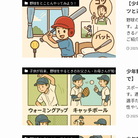
【少
野球をとことんやってみよう！
ツと
野球
す。
きる
ご紹介
202
少年
子供が将来、野球をやるときのお父さん・お母さんが知っておいてほし
で】
スポ
す。
選手
性やリ
202