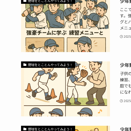
少年
野球をとことんやってみよう！
ここ
す。
グと
メニュ
202
少年
野球をとことんやってみよう！
子供
練習
庭で
になれ
202
少年
野球をとことんやってみよう！