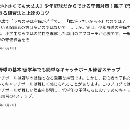
が小さくても大丈夫】少年野球だからできる守備対策！親子で
きる練習法と上達のコツ
野球で「うちの子は守備が苦手で...」「体が小さいから不利なのでは？」
でいる保護者の方は多いのではないでしょうか。実は、少年野球の守備
は、小学生ならではの特性を理解した専用のアプローチが必要です。一
の守備練習をそ...
5年12月18日
野球の基本!低学年でも簡単なキャッチボール練習ステップ
ッチボールは野球の基礎となる重要な練習です。しかし、初心者の子供
ってキャッチボールは難しく感じられることがあります。このブログで
ッチボールが難しい理由を説明し、低学年の子供たちにおすすめのキャ
練習の4ステップ...
5年11月23日