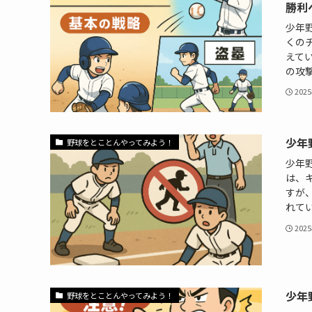
勝利
少年
くの
えて
の攻撃
202
少年
野球をとことんやってみよう！
少年
は、
すが
れてい
202
少年
野球をとことんやってみよう！