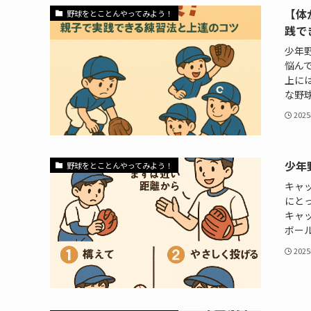
【体
野球をとことんやってみよう！
践で
少年
悩ん
上に
な野球
202
少年
野球をとことんやってみよう！
キャ
にと
キャ
ボール
202