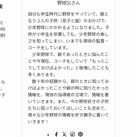
野球父さん
実
自分も学生時代に野球をやっていて、親と
なり２人の子供（息子と娘）のおかげで、
と
少年野球にかかわるようになりました。子
力向
供が小学生を卒業しても、少年野球の楽し
般的
さを知ってしまい、いまでも現役の監督・
コーチをしています。
少年野球で、親であったときに悩んだこ
とや今現在、コーチをしていて「もっとこ
うしておけばよかった」と後悔したことも
多くあります。
数十年の経験から、親のときに知ってお
たち
けばよかったことや親の時に知りたかった
は、
情報を、現役の指導者の立場で、情報を書
ッチ
いていきます。また、今の野球好きの子供
たちに知っておいてほしいことも含めて、
様々な少年野球の情報を好き勝手に書いて
いきます！