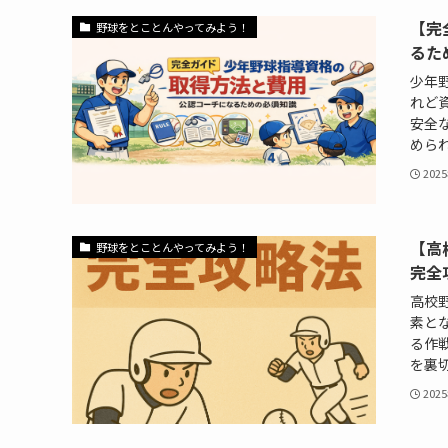
【完
野球をとことんやってみよう！
るた
少年
れど
安全
められ
202
【高
野球をとことんやってみよう！
完全
高校
素と
る作
を裏切
202