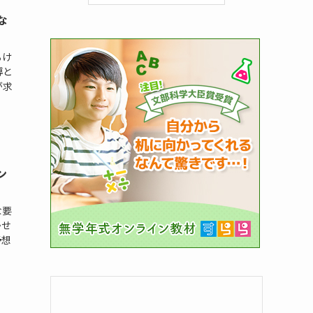
な
るけ
導と
が求
ン
な要
かせ
予想