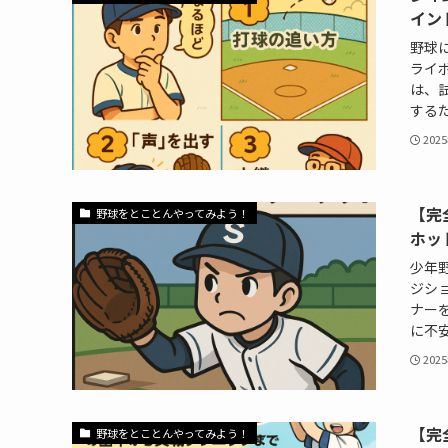
イン
野球
ライ
は、
するた
202
【完
野球をとことんやってみよう！
ホッ
少年
ジシ
ナー
に不安
202
【完
野球をとことんやってみよう！