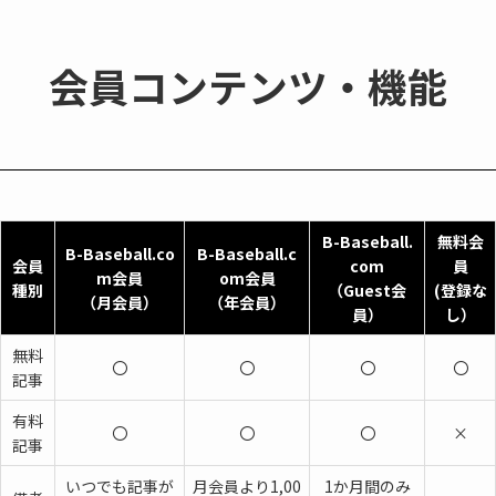
会員コンテンツ・機能
B-Baseball.
無料会
B-Baseball.co
B-Baseball.c
会員
com
員
m会員
om会員
種別
（
Guest会
(登録な
（月会員）
（年会員）
員
）
し）
無料
〇
〇
〇
〇
記事
有料
〇
〇
〇
×
記事
いつでも記事が
月会員より1,00
1か月間のみ