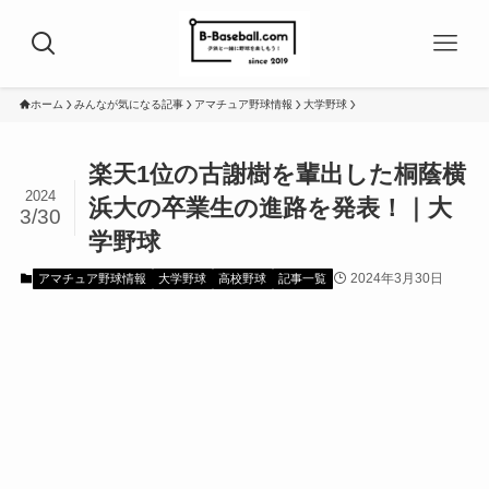
ホーム
みんなが気になる記事
アマチュア野球情報
大学野球
楽天1位の古謝樹を輩出した桐蔭横
2024
浜大の卒業生の進路を発表！｜大
3/30
学野球
2024年3月30日
アマチュア野球情報
大学野球
高校野球
記事一覧