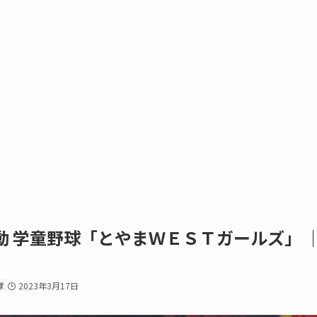
動 学童野球「とやまＷＥＳＴガールズ」 
球
2023年3月17日