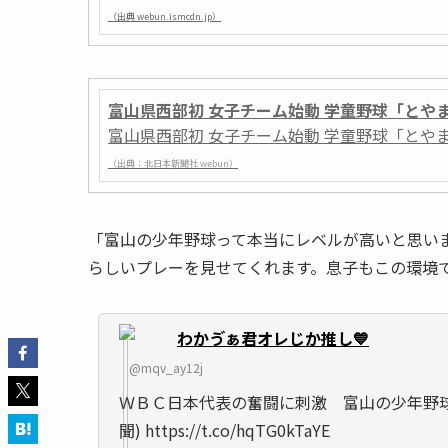
（出典 webun.ismcdn.jp）
富山県西部初 女子チーム始動 学童野球「とやまＷ
富山県西部初 女子チーム始動 学童野球「とや
（出典：北日本新聞社 webun）
「富山の少年野球って本当にレベルが高いと思い
らしいプレーを見せてくれます。息子もこの環境
わかゔぁ君オレじか推し💙
@mqv_ay12j
ＷＢＣ日本代表の奮闘に刺激 富山の少年野球
聞) https://t.co/hqTG0kTaYE