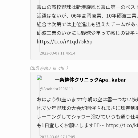
富山の高校野球は新湊旋風と富山第一のベス
活躍はないが、06年高岡商業、10年砺波工業
組合せ次第では上位進出も狙えたチームがあ
砺波工業のいかにも野球少年って感じの背番
https://t.co/rY1qd75k5p
2023-03-07 11:46:14
（出典 @shu_ki_chi_）
一条整体クリニックApa_kabar
@ApaKabr2006111
おはよう御座います❗️今朝の空は雲一つない快
地で少年野球の大会が開催されまさに球春到来
レーニングしてシャワー浴びていつも通り仕事
も1日宜しくお願いします🙇‍♂️… https://t.co/k
2023-03-06 07:17:05