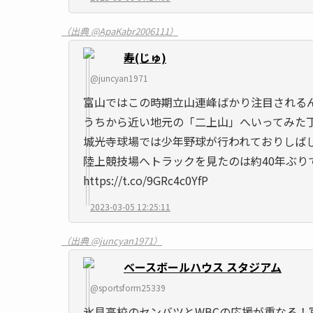
（出典 @ApaKabr2006111）
寿(じゅ)
@juncyan1971
富山ではこの時期立山連峰ばかり注目されるん
うちから近い地元の「二上山」へいってみた
城光寺球場では少年野球が行われておりしばし
陸上競技場へトラックを見たのは約40年ぶり
https://t.co/9GRc4c0YfP
2023-03-05 12:25:11
（出典 @juncyan1971）
ベースボールハウス スタジアム
@sportsform25339
氷見高校のセンバツとWBCの応援が重なる！