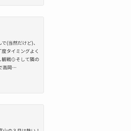
で(当然だけど)、
丁度タイミングよく
観戦🥎そして隣の
で高岡…
富山の３月は熱い！