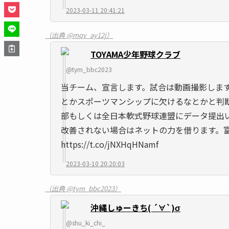
2023-03-11 20:41:21
（出典 @mqv_ay12j）
TOYAMA少年野球クラブ
@tym_bbc2023
当チーム、宣言します。試合は動画撮影しま
とかスポーツマンシップに欠けるなとかと判
部もしくは全日本軟式野球連盟にデータ提出
改善されない場合はネットの力を借ります。
https://t.co/jNXHqHNamf
2023-03-10 20:20:03
（出典 @tym_bbc2023）
沖縄しゅーきち( ´∀`)σ
@shu_ki_chi_