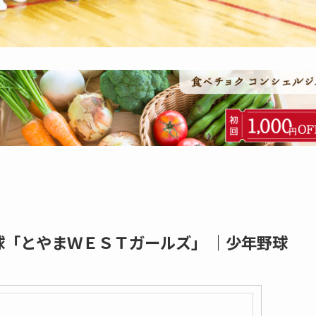
球「とやまＷＥＳＴガールズ」 ｜少年野球