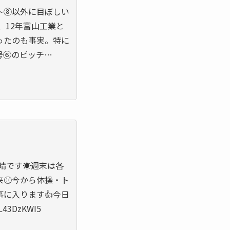
ト⑧以外に目ぼしい
、12年富山工業と
ったのも事実。特に
号⑥のピッチ…
晴です☀️週末は各
⚾️今から体操・ト
に入ります👍今日
L43DzKWI5