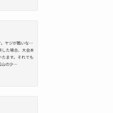
す。ヤジが酷いな…
断した場合、大会本
いたます。それでも
富山の少…