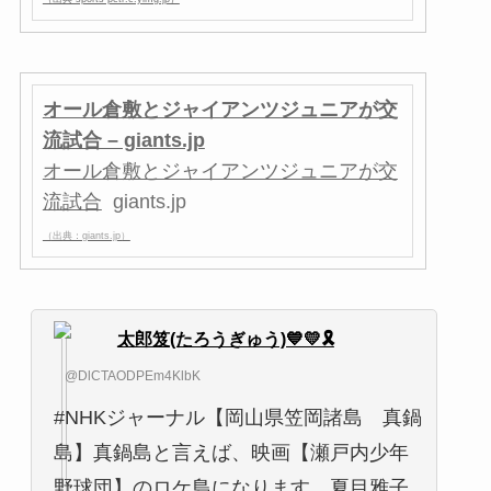
オール倉敷とジャイアンツジュニアが交
流試合 – giants.jp
オール倉敷とジャイアンツジュニアが交
流試合
giants.jp
（出典：giants.jp）
太郎笈(たろうぎゅう)💙💛🎗️
@DlCTAODPEm4KlbK
#NHKジャーナル【岡山県笠岡諸島 真鍋
島】真鍋島と言えば、映画【瀬戸内少年
野球団】のロケ島になります。夏目雅子