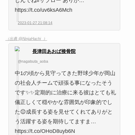
しんでね#サブロー ありが…
https://t.co/uv6ksA6Mch
2023-01-27 21:08:14
（出典 @NinjaHachi_）
長津田あおば接骨院
@nagatsuta_aoba
中1の頃から見守ってきた野球少年が岡山
の社会人チームで頑張る事になったそう
です✨✨定期的に治療に来る彼はとても礼
儀正しくて穏やかな雰囲気が印象的でし
た😌成長する姿を見せてくれてありがと
う活躍する姿を期待してますま…
https://t.co/OHoD8uyb6N