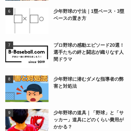
少年野球の寸法｜1塁ベース・3塁
ベースの置き方
プロ野球の感動エピソード20選！
選手たちの絆と闘志が織りなす人
間ドラマ
少年野球に潜むダメな指導者の弊
害と対処法
少年野球の道具｜「野球」と「サ
ッカー」道具にどのくらい費用が
かかる？