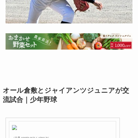
オール倉敷とジャイアンツジュニアが交
流試合｜少年野球
（出典 sports-pctr.c.yimg.jp）