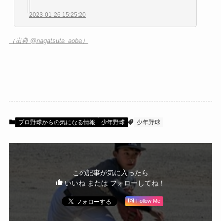
2023-01-26 15:25:20
（出典 @nagatsuta_aoba）
プロ野球からの気になる情報
少年野球
少年野球
この記事が気に入ったら
いいね または フォローしてね！
Follow Me