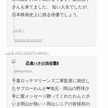
さんも来てました。 短い人生でしたが、
日本映画史上に残る俳優でしょう。
（出典 ）
2023-01-29 14:10:22
（出典 @DlCTAODPEm4KlbK）
忍者ハチ@渋谷愛8
@NinjaHachi_
千葉ロッテマリーンズ二軍監督に就任し
たサブローわんが❤地元・岡山の野球少
年に愛メッセージ贈ってくれたわん☆彡
いま岡山が熱い！岡山シニアの皆様初の