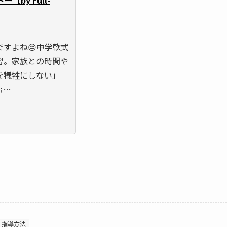
ですよね😔中学軟式
習。家族との時間や
を犠牲にしない」
事…
指導方法