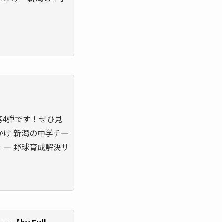
）
第4弾です！ぜひ見
かけ 新潟の中学チー
チ ― 野球育成解決サ
ー【by Full-