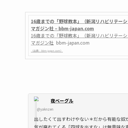
16歳までの「野球教本」（新潟リハビリテーション
マガジン社 – bbm-japan.com
16歳までの「野球教本」（新潟リハビリテーション
マガジン社
bbm-japan.com
（出典：bbm-japan.com）
夜ベーグル
@yaknzen
出したくて出すわけやない＊だから有能な奴
気が廃れてくる「四球を出すな」は無意味な