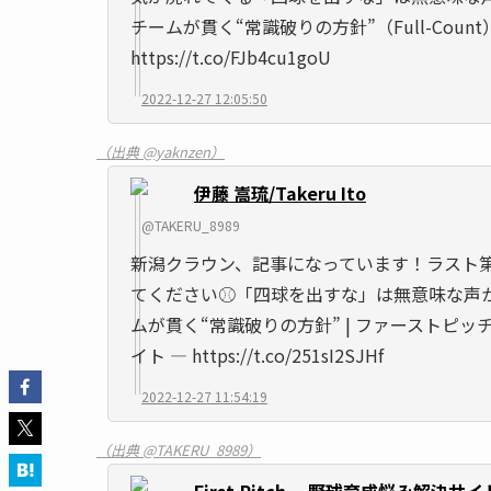
チームが貫く“常識破りの方針”（Full-Count
https://t.co/FJb4cu1goU
2022-12-27 12:05:50
（出典 @yaknzen）
伊藤 嵩琉/Takeru Ito
@TAKERU_8989
新潟クラウン、記事になっています！ラスト
てください⚾️「四球を出すな」は無意味な声
ムが貫く“常識破りの方針” | ファーストピッ
イト ― https://t.co/251sI2SJHf
2022-12-27 11:54:19
（出典 @TAKERU_8989）
First-Pitch －野球育成悩み解決サイト