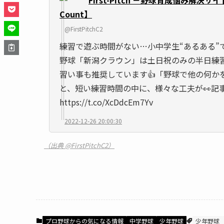
Count】
@FirstPitchC2
練習で遊ぶ時間がない…小中学生“あるある”
野球「新潟クラウン」は土日祝のみの半日練
習い事も推奨しています👍「野球で他の何か
と、短い練習時間の中に、様々な工夫が👀記
https://t.co/XcDdcEm7Yv
2022-12-26 20:00:30
（出典 @FirstPitchC2）
プロ野球からの気になる情報
中学野球
少年野球
少年野球