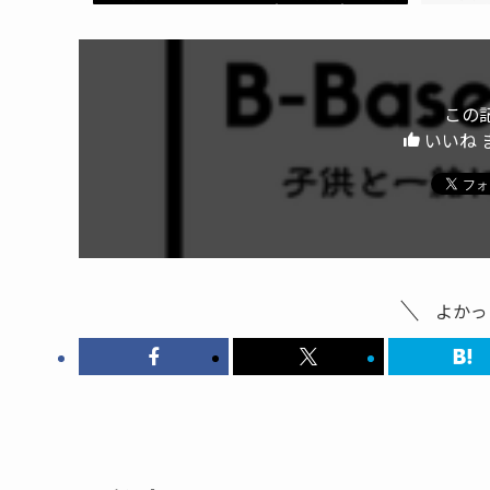
この
いいね 
よかっ