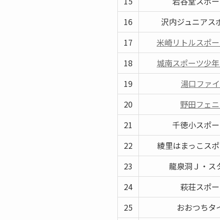
15
岩谷堂スポー
16
沢内ジュニアス
17
米崎リトルスポー
18
城南スポーツ少年
19
湯口ファイ
20
野田フェニ
21
千徳小スポー
22
綾里はまっこスポ
23
龍泉洞Ｊ・ス
24
萩荘スポー
25
おおつちタ