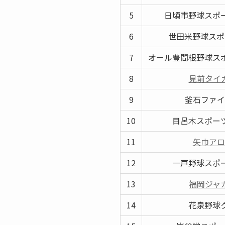
5
日頃市野球スポ
6
世田米野球スポ
7
オール豊間根野球ス
8
見前タイ
9
釜石ファイ
10
目呂木スポー
11
矢巾アロ
12
一戸野球スポ
13
福岡ジャ
14
花泉野球