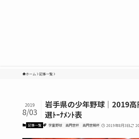
ホーム
記事一覧
岩手県の少年野球｜2019
2019
8/03
選ﾄｰﾅﾒﾝﾄ表
記事一覧
学童野球
高円宮杯
高円宮賜杯
2019年8月3日
2