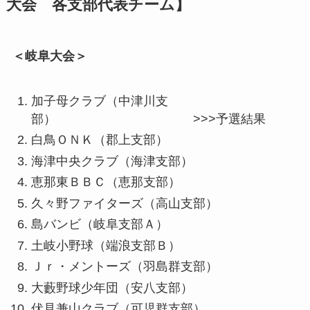
大会 各支部代表チーム】
＜岐阜大会＞
加子母クラブ（中津川支
部） >>>予選結果
白鳥ＯＮＫ（郡上支部）
海津中央クラブ（海津支部）
恵那東ＢＢＣ（恵那支部）
久々野ファイターズ（高山支部）
島バンビ（岐阜支部Ａ）
土岐小野球（端浪支部Ｂ）
Ｊｒ・メントーズ（羽島群支部）
大藪野球少年団（安八支部）
伏見兼山クラブ（可児群支部）