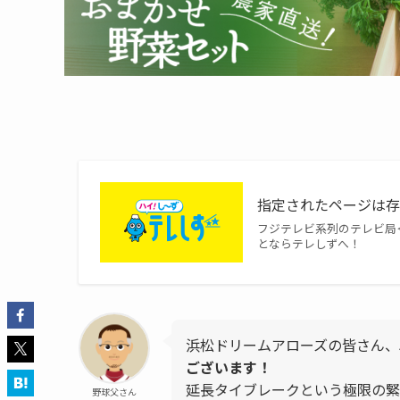
指定されたページは存在
フジテレビ系列のテレビ局
とならテレしずへ！
浜松ドリームアローズの皆さん、
ございます！
延長タイブレークという極限の緊
野球父さん