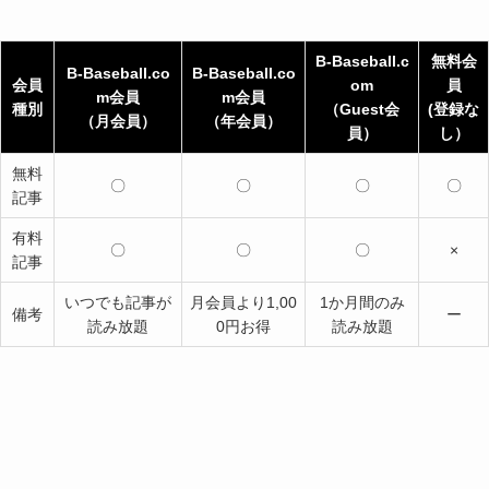
B-Baseball.c
無料会
B-Baseball.co
B-Baseball.co
会員
om
員
m会員
m会員
種別
（
Guest会
(登録な
（月会員）
（年会員）
員
）
し）
無料
〇
〇
〇
〇
記事
有料
〇
〇
〇
×
記事
いつでも記事が
月会員より1,00
1か月間のみ
備考
ー
読み放題
0円お得
読み放題