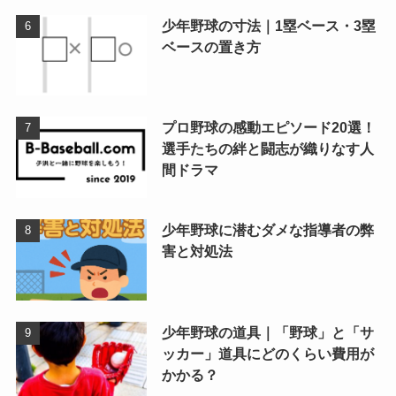
少年野球の寸法｜1塁ベース・3塁
ベースの置き方
プロ野球の感動エピソード20選！
選手たちの絆と闘志が織りなす人
間ドラマ
少年野球に潜むダメな指導者の弊
害と対処法
少年野球の道具｜「野球」と「サ
ッカー」道具にどのくらい費用が
かかる？