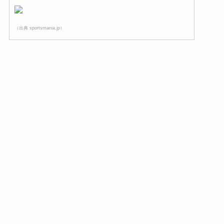
（出典 sportsmania.jp）