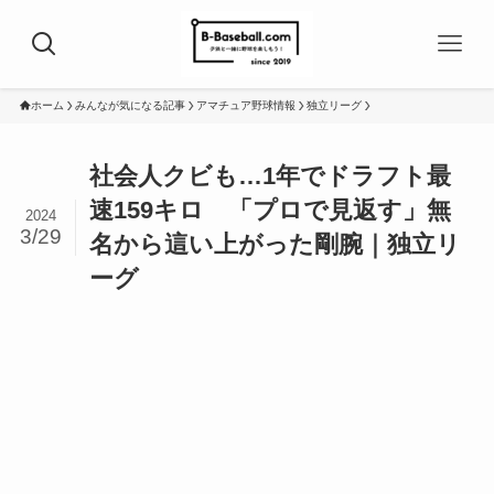
ホーム
みんなが気になる記事
アマチュア野球情報
独立リーグ
社会人クビも…1年でドラフト最
速159キロ 「プロで見返す」無
2024
3/29
名から這い上がった剛腕｜独立リ
ーグ