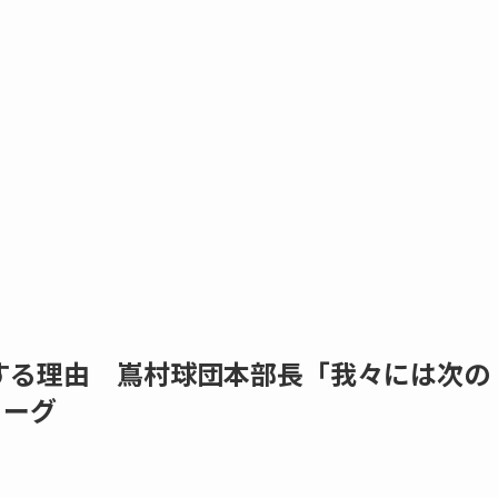
する理由 嶌村球団本部長「我々には次の
リーグ