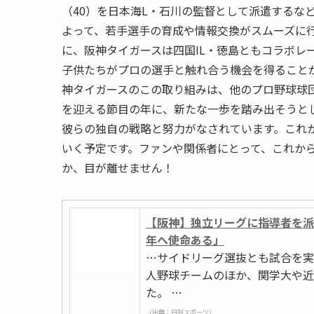
（40）を日本海L・石川の監督として派遣するな
よって、若手選手の育成や情報交換がスムーズに
に、阪神タイガースは四国IL・徳島ともコラボレ
子供たちがプロの選手と触れ合う機会を得ること
神タイガースのこの取り組みは、他のプロ野球球団
を迎える節目の年に、新たな一歩を踏み出そうと
彼らの独自の戦略と努力がなされています。これ
いく予定です。ファンや関係者にとって、これか
か、目が離せません！
【阪神】独立リーグに指導者を派
年へ使命ある」
…サイドリーグ選抜とも試合を実
人野球チームのほか、関学大や近
た。 …
（出典：日刊スポーツ）