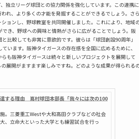
ど、独立リーグ球団との協力関係を強化しています。この連携に
行われ、より多くの才能を発掘することができるでしょう。さ
ーションし、野球教室を共同開催しました。これにより、地域
ができ、野球への興味と情熱がさらに広がることでしょう。阪
と比較しても非常に意欲的です。彼らは「球団創設90周年」
しています。阪神タイガースの存在感を全国に広めるために、
からも阪神タイガースは続々と新しいプロジェクトを展開して
らの展開がますます楽しみですね。どのような成果が得られる
遣する理由 嶌村球団本部長「我々には次の100
施。三菱重工Westや大和高田クラブなどの社会
大、立命大といった大学とも練習試合を行っ