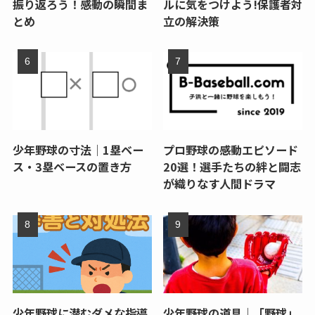
振り返ろう！感動の瞬間ま
ルに気をつけよう!保護者対
とめ
立の解決策
少年野球の寸法｜1塁ベー
プロ野球の感動エピソード
ス・3塁ベースの置き方
20選！選手たちの絆と闘志
が織りなす人間ドラマ
少年野球に潜むダメな指導
少年野球の道具｜「野球」