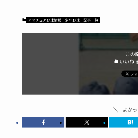
アマチュア野球情報
少年野球
記事一覧
この
いいね 
よかっ