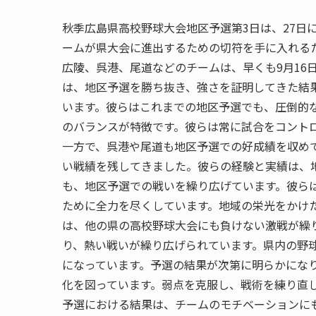
秋季広島県高校野球大会地区予選第3日は、27日
ームが県大会に進出するための切符を手に入れる
広陵、呉港、尾道などのチームは、早くも9月16
は、地区予選を勝ち抜き、強さを証明してきた結
います。彼らはこれまでの地区予選でも、圧倒的
のバランスが特徴です。彼らは常に試合をコント
一方で、呉港や尾道も地区予選での好成績を収め
い戦績を残してきました。彼らの経験と実績は、
も、地区予選での戦いを繰り広げています。彼ら
ために全力を尽くしています。地域の栄光をかけ
は、他の県の高校野球大会にも負けない激戦が繰
り、熱い戦いが繰り広げられています。県内の野
になっています。予選の結果が次第に明らかにな
化を図っています。弱点を克服し、戦術を練り直
予選における結果は、チームのモチベーションに