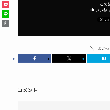
この
いいね 
よかっ
コメント