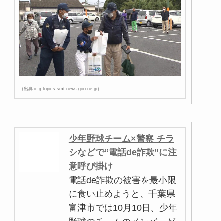
（出典 img.topics.smt.news.goo.ne.jp）
少年野球チーム×警察 チラ
シなどで“電話de詐欺”に注
意呼び掛け
電話de詐欺の被害を最小限
に食い止めようと、千葉県
富津市では10月10日、少年