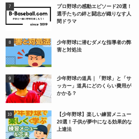
プロ野球の感動エピソード20選！
選手たちの絆と闘志が織りなす人
間ドラマ
少年野球に潜むダメな指導者の弊
害と対処法
少年野球の道具｜「野球」と「サ
ッカー」道具にどのくらい費用が
かかる？
【少年野球】楽しい練習メニュー
20選！子供が夢中になる効果的な
上達法