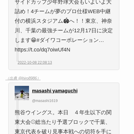
サイドカップ少年野球大会もいよいよ大
詰め！4チームが夢のプロ仕様WEB中継
付の横浜スタジアム🏟へ！！東京、神奈
川、千葉の最強チームが12月17日に決定
します😁#ダイワコーポレーション…
https://t.co/dq7oiwUf4N
2022-10-08 22:08:13
（出典 @hiro8986）
masashi yamaguchi
@masashi1619
熊谷ウイングス。本日 ４年生以下の関
東大会⚾総当たり予選ブロックで千葉、
東京代表を破り見事本戦への切符を手に