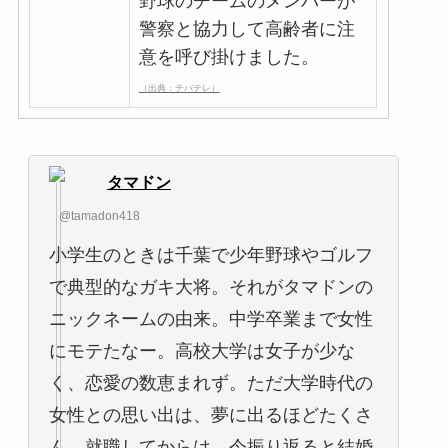
野球のチームのメンバーが
警察と協力して高齢者に注
意を呼び掛けました。
（出典：チバテレ）
タマドン
@tamadon418
小学生のときは千葉で少年野球やゴルフ
で典型的なガキ大将。それがタマドンの
ニックネームの由来。中学卒業まで女性
にモテたなー。高校大学は女子が少な
く、恋愛の数恵まれず。ただ大学時代の
女性との思い出は、夢に出るほどたくさ
ん。就職してからは、今振り返ると結婚