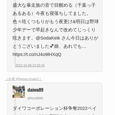
盛大な暴走族の音で目醒める（千葉っ子
あるある）今夜も寝落ちしてました。
色々呟くつもりがもう夜更け&明日は野球
少年デーで早起きなんで改めてじっくり
呟きます。@SodaKeik さん今日はありが
とうございました💕娘、あれでも…
https://t.co/nJ4o9lHXqQ
2022-10-08 23:25:16
（出典 @hanacomaru1）
daiwa89
@hiro8986
ダイワコーポレーション杯争奪2022ベイ