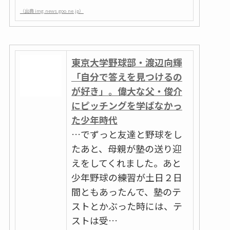
（出典 img.news.goo.ne.jp）
東京大学野球部・渡辺向輝
「自分で答えを見つけるの
が好き」。偉大な父・俊介
にピッチングを学ばなかっ
た少年時代
…でずっと友達と野球をし
たあと、母親が塾の送り迎
えをしてくれました。あと
少年野球の練習が土日２日
間ともあったんで、塾のテ
ストとかぶった時には、テ
ストは受…