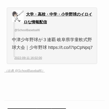
大学・高校・中学・小学野球のイロイ
ロな情報配信
@SchoolBaseball6
中津少年野球が３連覇 岐阜県学童軟式野
球大会｜少年野球 https://t.co/l7IpCpNpq7
2022-09-11 16:02:00
（出典 @SchoolBaseball6）