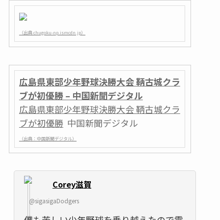
（出典 chugoku-np.ismcdn.jp）
広島県東部少年野球決勝大会 鞆古城クラ
ブが初優勝 – 中国新聞デジタル
広島県東部少年野球決勝大会 鞆古城クラ
ブが初優勝
中国新聞デジタル
（出典：中国新聞デジタル）
Corey滋賀
@sigasigaDodgers
僕も苦しい少年野球を乗り越えたので需