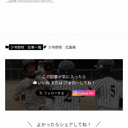
（出典 @mf0I5vsh6TnKrVK）
少年野球
記事一覧
少年野球
広島県
この記事が気に入ったら
いいね または フォローしてね！
Follow Me
よかったらシェアしてね！