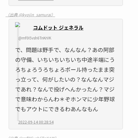
（出典 @kyojin_samurai）
コムドット ジェネラル
@mf0I5vsh6TnKrVK
で、問題は野手で、なんなん？あの阿部
の守備、いちいちいちいち中途半端にう
ろちょろうろちょろボール持ったまま突
っ立って、何がしたいの？なんなんマジ
であれ？なんで投げへんかったん？マジ
で意味わからんわ＊ぞホンマに少年野球
でもアウトにできるわあんなもん
2022-09-14 00:28:54