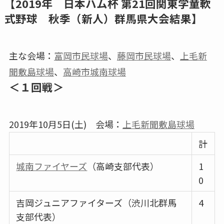
【2019年 日本ハム杯 第21回関東学童軟
式野球 秋季（新人）群馬県大会結果】
主な会場：
富岡市民球場
、
藤岡市民球場
、
上毛新
聞敷島球場
、
高崎市城南球場
＜１回戦＞
2019年10月5日(土) 会場：
上毛新聞敷島球場
計
城南ファイヤーズ
（高崎支部代表）
1
0
吉岡ジュニアファイターズ（渋川北群馬
4
支部代表）