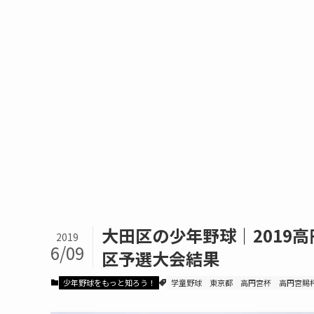
大田区の少年野球｜2019
2019
6/09
区予選大会結果
少年野球をもっと知ろう！
学童野球
東京都
高円宮杯
高円宮賜