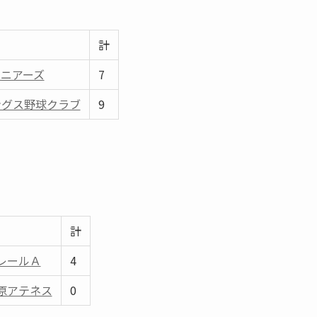
計
ニアーズ
7
ングス野球クラブ
9
計
レールＡ
4
原アテネス
0