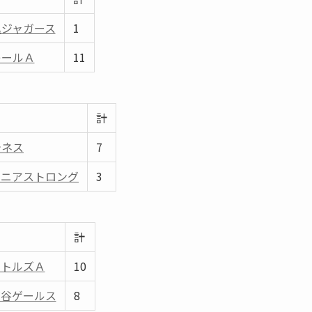
込ジャガース
1
レールＡ
11
計
テネス
7
ュニアストロング
3
計
リトルズＡ
10
糀谷ゲールス
8