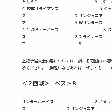
石浜ＢＣ ５（３）
ク
佼成リライアンズ
５ ジャニ
ス ０
サンジュニア
ア ５
Ｗサンダース
１１ 浅草ビーバーズ
ズ
２０
ライナーズ
ブ ６
上記予選大会内容については、調べる範囲内で随
承ください。（間違いなどあれば、ぜひとも、コ
＜２回戦＞ ベスト８
サンダーボーイズ
２ 台東レイン
ズ ０
サンジュニア
７