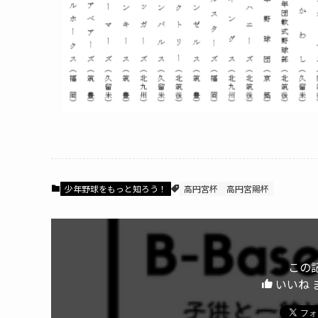
少年野球をもっと知ろう！
高円宮杯
高円宮賜杯
この
いいね 