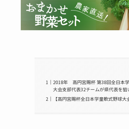
2018年 高円宮賜杯 第38回全日
大会支部代表32チームが県代表を
【高円宮賜杯全日本学童軟式野球大