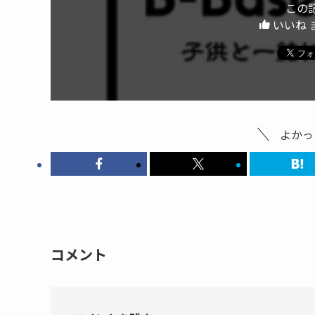
この
いいね 
よかっ
コメント