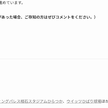
進めています。
があった場合、ご存知の方はぜびコメントをください。）
ィングパレス相石スタジアムひらつか
、
ウイッツひばり球場
ほ