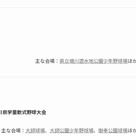
主な会場：
県立境川遊水地公園少年野球場
ほ
県学童軟式野球大会
主な会場：
大師球場
、
大師公園少年野球場
、
御幸公園球場
ほ