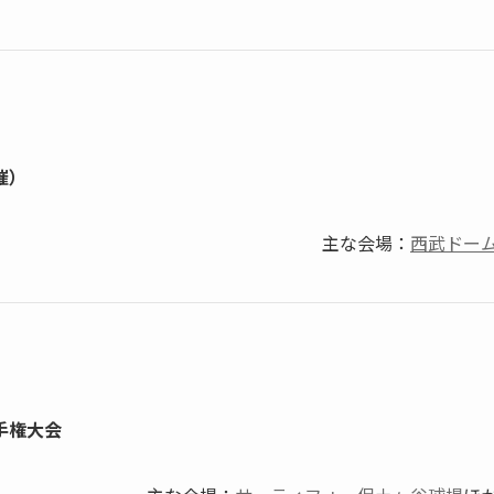
催）
主な会場：
西武ドー
手権大会