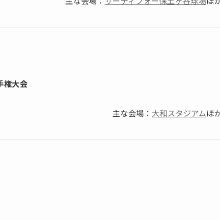
主な会場：
サーティフォー保土ヶ谷球場
ほ
手権大会
主な会場：
大和スタジアム
ほ