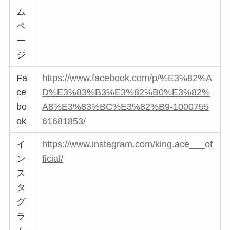
ム
ペ
ー
ジ
Fa
https://www.facebook.com/p/%E3%82%A
ce
D%E3%83%B3%E3%82%B0%E3%82%
bo
A8%E3%83%BC%E3%82%B9-1000755
ok
61681853/
イ
https://www.instagram.com/king.ace___of
ン
ficial/
ス
タ
グ
ラ