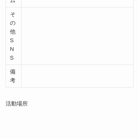
ム
そ
の
他
S
N
S
備
考
活動場所