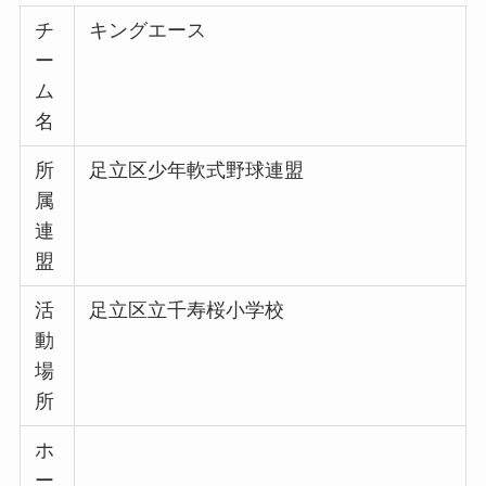
チ
キングエース
ー
ム
名
所
足立区少年軟式野球連盟
属
連
盟
活
足立区立千寿桜小学校
動
場
所
ホ
ー