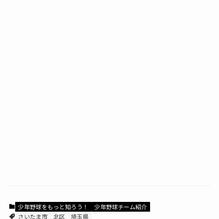
少年野球をもっと知ろう！
少年野球チーム紹介
さいたま市
北区
埼玉県