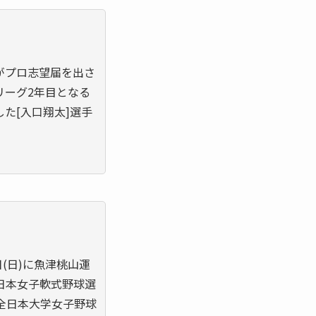
がプロ志望届を出さ
リーグ2年目となる
た[入口翔太]選手
(日)に魚津桃山運
日本女子軟式野球選
全日本大学女子野球