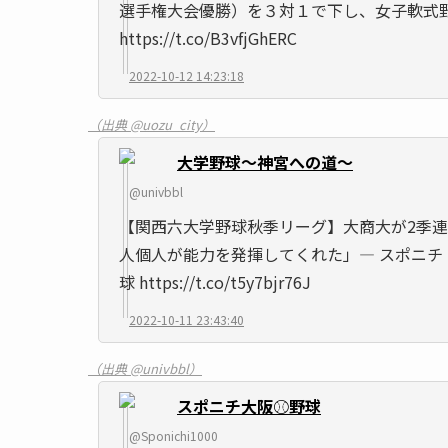
選手権大会優勝）を３対１で下し、女子軟式
https://t.co/B3vfjGhERC
2022-10-12 14:23:18
（出典 @uozu_city）
大学野球～神宮への道～
@univbbl
【関西六大学野球秋季リーグ】大商大が2季連
人個人が能力を発揮してくれた」― スポニチ Sponi
球 https://t.co/t5y7bjr76J
2022-10-11 23:43:40
（出典 @univbbl）
スポニチ大阪⚾️野球
@Sponichi1000