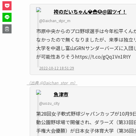
袴のだいちゃん💎🍟🐶@固ツイ！
@Daichan_stpr_m
市原中央からのプロ野球選手は今年松平くん
なかったので無くなりましたが、来季は独立
大学を中退し富山GRNサンダーバーズに入団し
が可能性ありそうhttps://t.co/gQq1Vn1RtY
2022-10-12 18:51:29
（出典 @Daichan_stpr_m）
魚津市
@uozu_city
第28回女子軟式野球ジャパンカップが10月9日
動公園野球場で開催され、ダラーズ（第33回
手権大会優勝）が日本女子体育大学（第36回