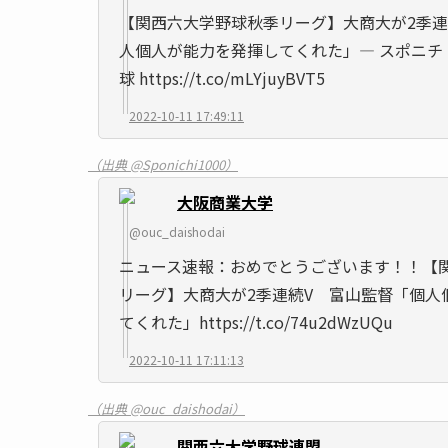
【関西六大学野球秋季リーグ】大商大が2季連
人個人が能力を発揮してくれた」― スポニチ Sponi
球 https://t.co/mLYjuyBVT5
2022-10-11 17:49:11
（出典 @Sponichi1000）
大阪商業大学
@ouc_daishodai
ニュース速報：おめでとうございます！！【
リーグ】大商大が2季連続V 富山監督「個人
てくれた」https://t.co/74u2dWzUQu
2022-10-11 17:11:13
（出典 @ouc_daishodai）
関西六大学野球連盟