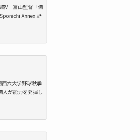
続V 富山監督「個
chi Annex 野
関西六大学野球秋季
個人が能力を発揮し