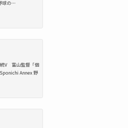
野球の…
続V 富山監督「個
chi Annex 野