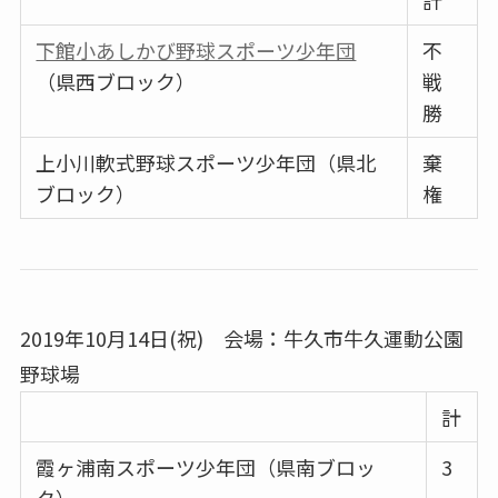
計
下館小あしかび野球スポーツ少年団
不
（県西ブロック）
戦
勝
上小川軟式野球スポーツ少年団（県北
棄
ブロック）
権
2019年10月14日(祝) 会場：牛久市牛久運動公園
野球場
計
霞ヶ浦南スポーツ少年団（県南ブロッ
3