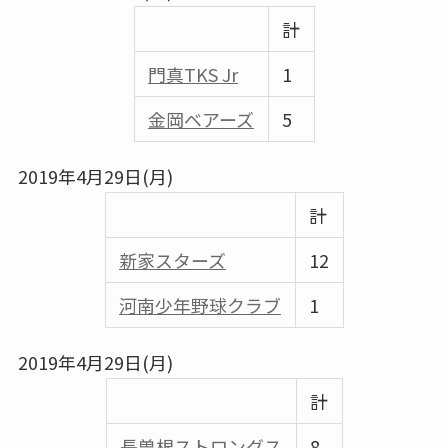
計
門真TKS Jr
1
金岡ベアーズ
5
2019年4月29日(月)
計
新家スターズ
12
河南少年野球クラブ
1
2019年4月29日(月)
計
⾧曽根ストロングス
8