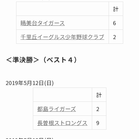
計
晴美台タイガース
6
千里丘イーグルス少年野球クラブ
2
＜準決勝＞（ベスト４）
2019年5月12日(日)
計
都島ライガーズ
2
⾧曽根ストロングス
9