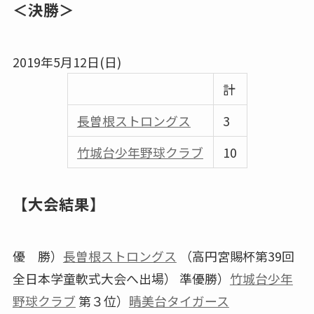
＜決勝＞
2019年5月12日(日)
計
⾧曽根ストロングス
3
竹城台少年野球クラブ
10
【大会結果】
優 勝）
⾧曽根ストロングス
（高円宮賜杯第39回
全日本学童軟式大会へ出場） 準優勝）
竹城台少年
野球クラブ
第３位）
晴美台タイガース