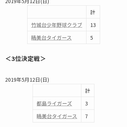
2019年5月12日(日)
計
竹城台少年野球クラブ
13
晴美台タイガース
5
＜3位決定戦＞
2019年5月12日(日)
計
都島ライガーズ
3
晴美台タイガース
7