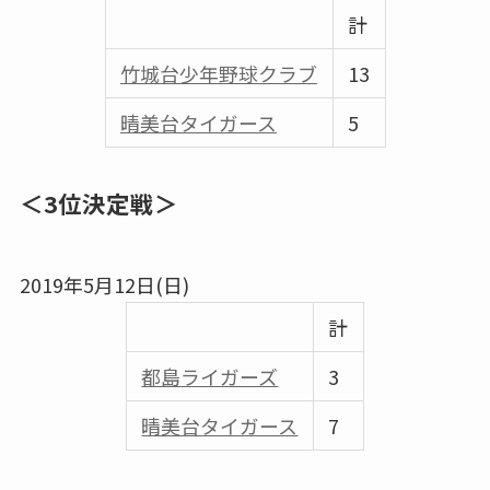
計
竹城台少年野球クラブ
13
晴美台タイガース
5
＜3位決定戦＞
2019年5月12日(日)
計
都島ライガーズ
3
晴美台タイガース
7