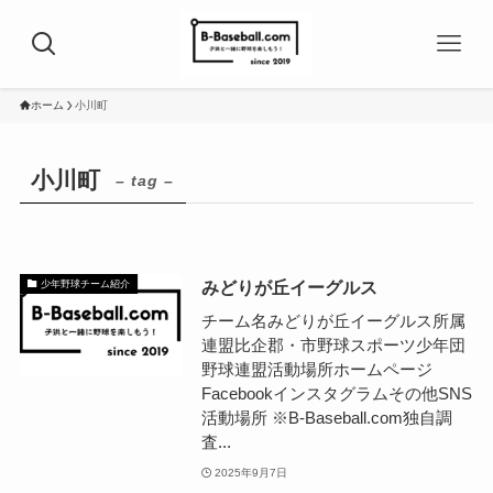
ホーム
小川町
小川町
– tag –
みどりが丘イーグルス
少年野球チーム紹介
チーム名みどりが丘イーグルス所属
連盟比企郡・市野球スポーツ少年団
野球連盟活動場所ホームページ
Facebookインスタグラムその他SNS
活動場所 ※B-Baseball.com独自調
査...
2025年9月7日